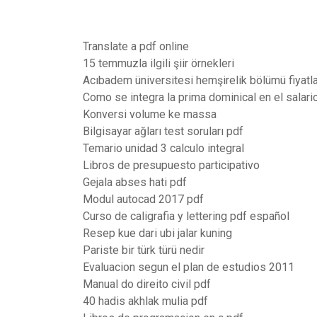
Translate a pdf online
15 temmuzla ilgili şiir örnekleri
Acıbadem üniversitesi hemşirelik bölümü fiyatla
Como se integra la prima dominical en el salario
Konversi volume ke massa
Bilgisayar ağları test soruları pdf
Temario unidad 3 calculo integral
Libros de presupuesto participativo
Gejala abses hati pdf
Modul autocad 2017 pdf
Curso de caligrafia y lettering pdf español
Resep kue dari ubi jalar kuning
Pariste bir türk türü nedir
Evaluacion segun el plan de estudios 2011
Manual do direito civil pdf
40 hadis akhlak mulia pdf