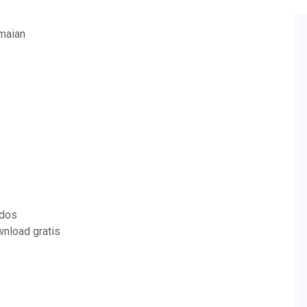
amaian
idos
nload gratis