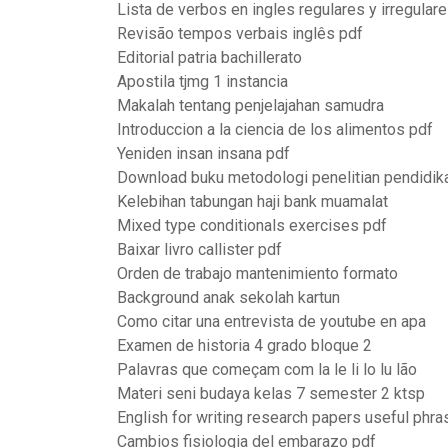
Lista de verbos en ingles regulares y irregular
Revisão tempos verbais inglês pdf
Editorial patria bachillerato
Apostila tjmg 1 instancia
Makalah tentang penjelajahan samudra
Introduccion a la ciencia de los alimentos pdf
Yeniden insan insana pdf
Download buku metodologi penelitian pendidik
Kelebihan tabungan haji bank muamalat
Mixed type conditionals exercises pdf
Baixar livro callister pdf
Orden de trabajo mantenimiento formato
Background anak sekolah kartun
Como citar una entrevista de youtube en apa
Examen de historia 4 grado bloque 2
Palavras que começam com la le li lo lu lão
Materi seni budaya kelas 7 semester 2 ktsp
English for writing research papers useful phr
Cambios fisiologia del embarazo pdf