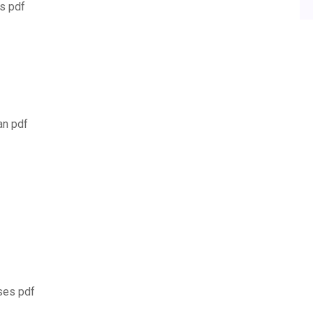
es pdf
an pdf
ases pdf