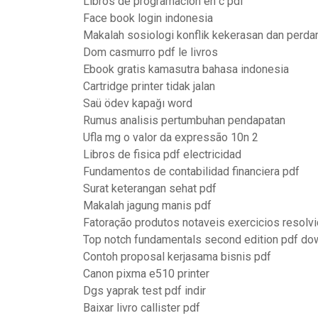
Libros de programacion en c pdf
Face book login indonesia
Makalah sosiologi konflik kekerasan dan perd
Dom casmurro pdf le livros
Ebook gratis kamasutra bahasa indonesia
Cartridge printer tidak jalan
Saü ödev kapağı word
Rumus analisis pertumbuhan pendapatan
Ufla mg o valor da expressão 10n 2
Libros de fisica pdf electricidad
Fundamentos de contabilidad financiera pdf
Surat keterangan sehat pdf
Makalah jagung manis pdf
Fatoração produtos notaveis exercicios resolv
Top notch fundamentals second edition pdf dow
Contoh proposal kerjasama bisnis pdf
Canon pixma e510 printer
Dgs yaprak test pdf indir
Baixar livro callister pdf