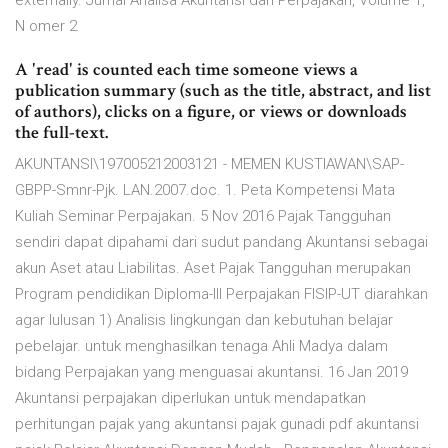
externally. Jurnal Analisa Akuntansi dan Perpajakan, Volume 1,
N omer 2
A 'read' is counted each time someone views a
publication summary (such as the title, abstract, and list
of authors), clicks on a figure, or views or downloads
the full-text.
AKUNTANSI\197005212003121 - MEMEN KUSTIAWAN\SAP-
GBPP-Smnr-Pjk. LAN.2007.doc. 1. Peta Kompetensi Mata
Kuliah Seminar Perpajakan. 5 Nov 2016 Pajak Tangguhan
sendiri dapat dipahami dari sudut pandang Akuntansi sebagai
akun Aset atau Liabilitas. Aset Pajak Tangguhan merupakan
Program pendidikan Diploma-III Perpajakan FISIP-UT diarahkan
agar lulusan 1) Analisis lingkungan dan kebutuhan belajar
pebelajar. untuk menghasilkan tenaga Ahli Madya dalam
bidang Perpajakan yang menguasai akuntansi. 16 Jan 2019
Akuntansi perpajakan diperlukan untuk mendapatkan
perhitungan pajak yang akuntansi pajak gunadi pdf akuntansi