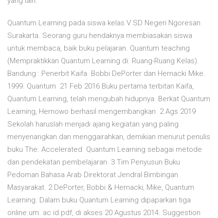
yang lain.
Quantum Learning pada siswa kelas V SD Negeri Ngoresan
Surakarta. Seorang guru hendaknya membiasakan siswa
untuk membaca, baik buku pelajaran. Quantum teaching
(Mempraktikkan Quantum Learning di. Ruang-Ruang Kelas).
Bandung : Penerbit Kaifa. Bobbi DePorter dan Hernacki Mike.
1999. Quantum 21 Feb 2016 Buku pertama terbitan Kaifa,
Quantum Learning, telah mengubah hidupnya. Berkat Quantum
Learning, Hernowo berhasil mengembangkan 2 Ags 2019
Sekolah haruslah menjadi ajang kegiatan yang paling
menyenangkan dan menggairahkan, demikian menurut penulis
buku The. Accelerated Quantum Learning sebagai metode
dan pendekatan pembelajaran. 3 Tim Penyusun Buku
Pedoman Bahasa Arab Direktorat Jendral Bimbingan
Masyarakat. 2 DePorter, Bobbi & Hernacki, Mike, Quantum
Learning. Dalam buku Quantum Learning dipaparkan tiga
online.um. ac.id.pdf, di akses 20 Agustus 2014. Suggestion