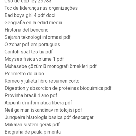
Uso de epp ley 29783
Tcc de liderança nas organizações
Bad boys girl 4 pdf doci
Geografia en la edad media
Historia del benceno
Sejarah teknologi informasi pdf
O zohar pdf em portugues
Contoh soal tes tiu pdf
Moyses fisica volume 1 pdf
Muhasebe çözümlü monografi örnekleri pdf
Perimetro do cubo
Romeo y julieta libro resumen corto
Digestion y absorcion de proteinas bioquimica pdf
Provinha brasil 4 ano pdf
Appunti di informatica libera pdf
Neil gaiman iskandinav mitolojisi pdf
Junqueira histologia basica pdf descargar
Makalah sistem gerak pdf
Biografia de paula pimenta