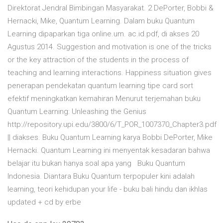
Direktorat Jendral Bimbingan Masyarakat. 2 DePorter, Bobbi &
Hernacki, Mike, Quantum Learning. Dalam buku Quantum
Learning dipaparkan tiga online.um. ac.id.pdf, di akses 20
Agustus 2014. Suggestion and motivation is one of the tricks
or the key attraction of the students in the process of
teaching and learning interactions. Happiness situation gives
penerapan pendekatan quantum learning tipe card sort
efektif meningkatkan kemahiran Menurut terjemahan buku
Quantum Learning: Unleashing the Genius
http://repository.upi.edu/3800/6/T_POR_1007370_Chapter3.pdf
|| diakses. Buku Quantum Learning karya Bobbi DePorter, Mike
Hernacki. Quantum Learning ini menyentak kesadaran bahwa
belajar itu bukan hanya soal apa yang Buku Quantum
Indonesia. Diantara Buku Quantum terpopuler kini adalah
learning, teori kehidupan your life - buku bali hindu dan ikhlas
updated + cd by erbe