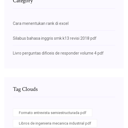
Category
Cara menentukan rank di excel
Silabus bahasa inggris smk k13 revisi 2018 pdf
Livro perguntas dificeis de responder volume 4 pdf
Tag Clouds
Formato entrevista semiestructurada pdf
Libros de ingenieria mecanica industrial pdf