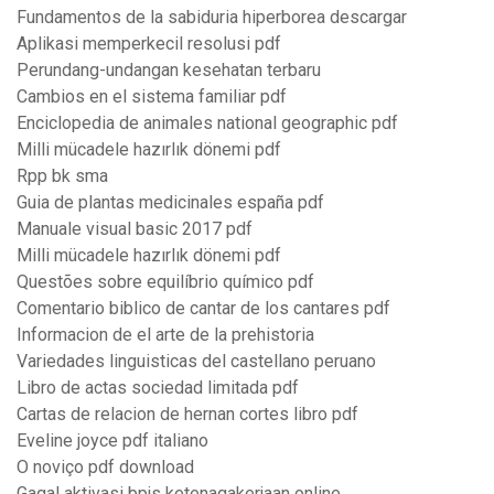
Fundamentos de la sabiduria hiperborea descargar
Aplikasi memperkecil resolusi pdf
Perundang-undangan kesehatan terbaru
Cambios en el sistema familiar pdf
Enciclopedia de animales national geographic pdf
Milli mücadele hazırlık dönemi pdf
Rpp bk sma
Guia de plantas medicinales españa pdf
Manuale visual basic 2017 pdf
Milli mücadele hazırlık dönemi pdf
Questões sobre equilíbrio químico pdf
Comentario biblico de cantar de los cantares pdf
Informacion de el arte de la prehistoria
Variedades linguisticas del castellano peruano
Libro de actas sociedad limitada pdf
Cartas de relacion de hernan cortes libro pdf
Eveline joyce pdf italiano
O noviço pdf download
Gagal aktivasi bpjs ketenagakerjaan online