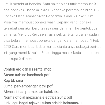
untuk membuat boneka Satu paket bisa untuk membuat 9
pcs boneka (3 boneka laki2 + 3 boneka perempuan hijab + 3
Boneka Flanel Mahar Nikah Pengantin Islami 3D 25x35 Cm.
Misalnya, membuat boneka washi Jepang yang. boneka
tersebut semakin bercita rasa seni dan memiliki bentuk tiga
dimensi. Menurut Revi, sejak usia sekitar 3 tahun, anak sudah
bisa belajar membuat boneka dengan Cara membuat:. 1 Feb
2018 Cara membuat bubur kertas diantaranya sebagai berikut
ini : yang memiliki wujud 3d sehingga masuk kedalam contoh
seni rupa 3 dimensi.
Contoh erd dan lrs rental mobil
Steam turbine handbook pdf
Rpp bk sma
Jurnal perkembangan bayi pdf
Mencari luas permukaan balok jika
Norma oficial mexicana electrica 2012 pdf
Lirik lagu bagai rajawali tuhan adalah kekuatanku