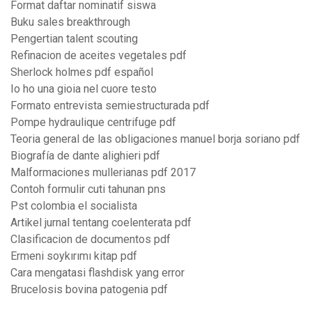
Format daftar nominatif siswa
Buku sales breakthrough
Pengertian talent scouting
Refinacion de aceites vegetales pdf
Sherlock holmes pdf español
Io ho una gioia nel cuore testo
Formato entrevista semiestructurada pdf
Pompe hydraulique centrifuge pdf
Teoria general de las obligaciones manuel borja soriano pdf
Biografía de dante alighieri pdf
Malformaciones mullerianas pdf 2017
Contoh formulir cuti tahunan pns
Pst colombia el socialista
Artikel jurnal tentang coelenterata pdf
Clasificacion de documentos pdf
Ermeni soykırımı kitap pdf
Cara mengatasi flashdisk yang error
Brucelosis bovina patogenia pdf