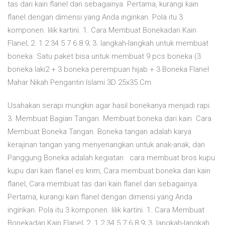
tas dari kain flanel dan sebagainya. Pertama, kurangi kain
flanel dengan dimensi yang Anda inginkan. Pola itu 3
komponen. lilik kartini. 1. Cara Membuat Bonekadari Kain
Flanel; 2. 1 2 34 5 7 6 8 9; 3. langkah-langkah untuk membuat
boneka Satu paket bisa untuk membuat 9 pcs boneka (3
boneka laki2 + 3 boneka perempuan hijab + 3 Boneka Flanel
Mahar Nikah Pengantin Islami 3D 25x35 Cm.
Usahakan serapi mungkin agar hasil bonekanya menjadi rapi.
3. Membuat Bagian Tangan. Membuat boneka dari kain Cara
Membuat Boneka Tangan. Boneka tangan adalah karya
kerajinan tangan yang menyenangkan untuk anak-anak, dan
Panggung Boneka adalah kegiatan cara membuat bros kupu
kupu dari kain flanel es krim, Cara membuat boneka dari kain
flanel, Cara membuat tas dari kain flanel dan sebagainya.
Pertama, kurangi kain flanel dengan dimensi yang Anda
inginkan. Pola itu 3 komponen. lilik kartini. 1. Cara Membuat
Bonekadari Kain Flanel; 2. 1 2 34 5 7 6 8 9; 3. langkah-langkah