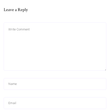
Leave a Reply