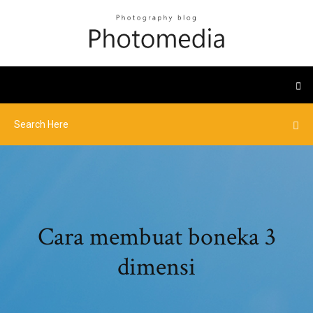
Cara membuat boneka 3
dimensi