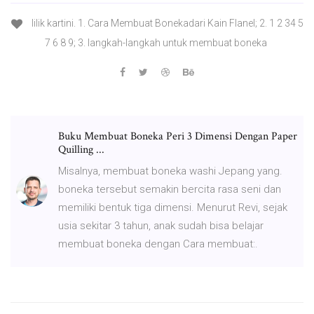
lilik kartini. 1. Cara Membuat Bonekadari Kain Flanel; 2. 1 2 34 5
7 6 8 9; 3. langkah-langkah untuk membuat boneka
Buku Membuat Boneka Peri 3 Dimensi Dengan Paper
Quilling ...
Misalnya, membuat boneka washi Jepang yang.
boneka tersebut semakin bercita rasa seni dan
memiliki bentuk tiga dimensi. Menurut Revi, sejak
usia sekitar 3 tahun, anak sudah bisa belajar
membuat boneka dengan Cara membuat:.