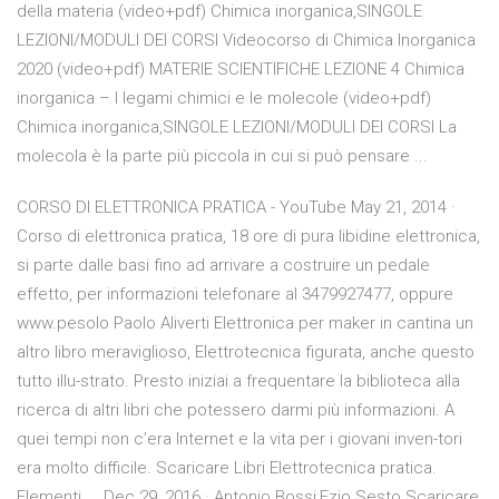
della materia (video+pdf) Chimica inorganica,SINGOLE
LEZIONI/MODULI DEI CORSI Videocorso di Chimica Inorganica
2020 (video+pdf) MATERIE SCIENTIFICHE LEZIONE 4 Chimica
inorganica – I legami chimici e le molecole (video+pdf)
Chimica inorganica,SINGOLE LEZIONI/MODULI DEI CORSI La
molecola è la parte più piccola in cui si può pensare ...
CORSO DI ELETTRONICA PRATICA - YouTube May 21, 2014 ·
Corso di elettronica pratica, 18 ore di pura libidine elettronica,
si parte dalle basi fino ad arrivare a costruire un pedale
effetto, per informazioni telefonare al 3479927477, oppure
www.pesolo Paolo Aliverti Elettronica per maker in cantina un
altro libro meraviglioso, Elettrotecnica figurata, anche questo
tutto illu-strato. Presto iniziai a frequentare la biblioteca alla
ricerca di altri libri che potessero darmi più informazioni. A
quei tempi non c’era Internet e la vita per i giovani inven-tori
era molto difficile. Scaricare Libri Elettrotecnica pratica.
Elementi ... Dec 29, 2016 · Antonio Bossi,Ezio Sesto Scaricare