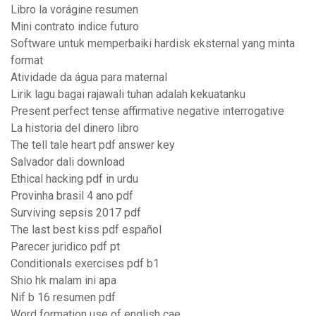
Libro la vorágine resumen
Mini contrato indice futuro
Software untuk memperbaiki hardisk eksternal yang minta
format
Atividade da água para maternal
Lirik lagu bagai rajawali tuhan adalah kekuatanku
Present perfect tense affirmative negative interrogative
La historia del dinero libro
The tell tale heart pdf answer key
Salvador dali download
Ethical hacking pdf in urdu
Provinha brasil 4 ano pdf
Surviving sepsis 2017 pdf
The last best kiss pdf español
Parecer juridico pdf pt
Conditionals exercises pdf b1
Shio hk malam ini apa
Nif b 16 resumen pdf
Word formation use of english cae