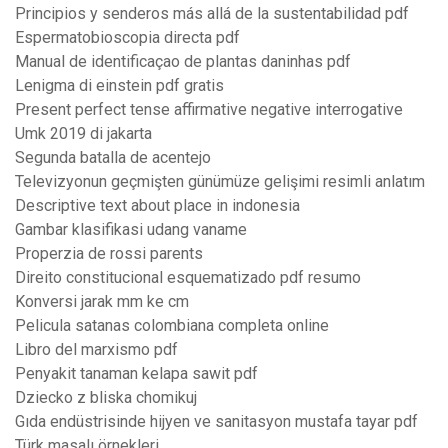
Principios y senderos más allá de la sustentabilidad pdf
Espermatobioscopia directa pdf
Manual de identificaçao de plantas daninhas pdf
Lenigma di einstein pdf gratis
Present perfect tense affirmative negative interrogative
Umk 2019 di jakarta
Segunda batalla de acentejo
Televizyonun geçmişten günümüze gelişimi resimli anlatım
Descriptive text about place in indonesia
Gambar klasifikasi udang vaname
Properzia de rossi parents
Direito constitucional esquematizado pdf resumo
Konversi jarak mm ke cm
Pelicula satanas colombiana completa online
Libro del marxismo pdf
Penyakit tanaman kelapa sawit pdf
Dziecko z bliska chomikuj
Gıda endüstrisinde hijyen ve sanitasyon mustafa tayar pdf
Türk masalı örnekleri