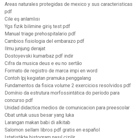
Areas naturales protegidas de mexico y sus caracteristicas
pdf
Cile eş anlamlısı
Ygs fizik bilimine giriş test pdf
Manual triage prehospitalario pdf
Cambios fisiologia del embarazo pdf
Ilmu junjung derajat
Dostoyevski kumarbaz pdf indir
Cifra da musica deus e eu no sertão
Formato de registro de marca impi en word
Contoh lpj kegiatan pramuka penggalang
Fundamentos da fisica volume 2 exercicios resolvidos pdf
Domínio da estrutura morfossintática do período para
concurso pdf
Unidad didactica medios de comunicacion para preescolar
Obat untuk usus besar yang luka
Larangan makan babi di alkitab
Salomon sellam libros pdf gratis en español
Istatistikte histogram nasıl çizilir