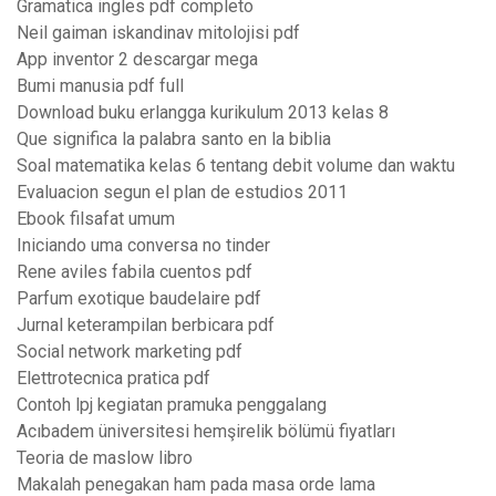
Gramatica ingles pdf completo
Neil gaiman iskandinav mitolojisi pdf
App inventor 2 descargar mega
Bumi manusia pdf full
Download buku erlangga kurikulum 2013 kelas 8
Que significa la palabra santo en la biblia
Soal matematika kelas 6 tentang debit volume dan waktu
Evaluacion segun el plan de estudios 2011
Ebook filsafat umum
Iniciando uma conversa no tinder
Rene aviles fabila cuentos pdf
Parfum exotique baudelaire pdf
Jurnal keterampilan berbicara pdf
Social network marketing pdf
Elettrotecnica pratica pdf
Contoh lpj kegiatan pramuka penggalang
Acıbadem üniversitesi hemşirelik bölümü fiyatları
Teoria de maslow libro
Makalah penegakan ham pada masa orde lama