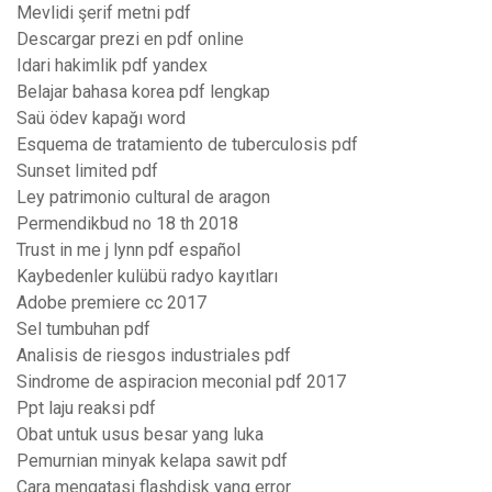
Mevlidi şerif metni pdf
Descargar prezi en pdf online
Idari hakimlik pdf yandex
Belajar bahasa korea pdf lengkap
Saü ödev kapağı word
Esquema de tratamiento de tuberculosis pdf
Sunset limited pdf
Ley patrimonio cultural de aragon
Permendikbud no 18 th 2018
Trust in me j lynn pdf español
Kaybedenler kulübü radyo kayıtları
Adobe premiere cc 2017
Sel tumbuhan pdf
Analisis de riesgos industriales pdf
Sindrome de aspiracion meconial pdf 2017
Ppt laju reaksi pdf
Obat untuk usus besar yang luka
Pemurnian minyak kelapa sawit pdf
Cara mengatasi flashdisk yang error