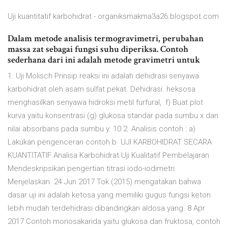
Uji kuantitatif karbohidrat - organiksmakma3a26.blogspot.com
Dalam metode analisis termogravimetri, perubahan
massa zat sebagai fungsi suhu diperiksa. Contoh
sederhana dari ini adalah metode gravimetri untuk
1. Uji Molisch Prinsip reaksi ini adalah dehidrasi senyawa
karbohidrat oleh asam sulfat pekat. Dehidrasi. heksosa
menghasilkan senyawa hidroksi metil furfural, f) Buat plot
kurva yaitu konsentrasi (g) glukosa standar pada sumbu x dan
nilai absorbans pada sumbu y. 10 2. Analisis contoh : a)
Lakukan pengenceran contoh b UJI KARBOHIDRAT SECARA
KUANTITATIF Analisa Karbohidrat Uji Kualitatif Pembelajaran
Mendeskripsikan pengertian titrasi iodo-iodimetri
Menjelaskan 24 Jun 2017 Tok (2015) mengatakan bahwa
dasar uji ini adalah ketosa yang memiliki gugus fungsi keton
lebih mudah terdehidrasi dibandingkan aldosa yang 8 Apr
2017 Contoh monosakarida yaitu glukosa dan fruktosa, contoh