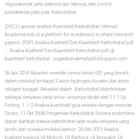
oligosakarida yaitu sukrosa dan laktosa, dan contoh
polisakarida yaitu pati. Karbohidrat
(DOC) Laporan analisis Kuantitatif Karbohidrat | Ahmad ...
Academia.edu is a platform for academics to share research
papers. (PDF) Analisa Kualitatif Dan Kuantitatif Karbohidrat pdf
... Analisa Kualitatif Dan Kuantitatif Karbohidrat pdf Uji
kuantitatif karbohidrat - organiksmakma3a26.blogspot.com
26 Apr 2014 Akuades memiliki rumus kimia H2O yang berarti
dalam molekul terdapat 2 atom hydrogen kovalen dan atom
oksigen tunggal. Akuades dalam Karbohidrat didefinisikan
sebagai senyawa yang unsur- unsurnya terdiri dari 1.1.1 Uji
Fehling. 1. 1.2 Analisa kuantitatif gula reduksi dengan metode
Dinitro. 11 Okt 2008 Pengertian Karbohidrat Secara sederhana
dapat diartikan bahwa karbohidrat ialah suatu senyawa yang
terdiri dari molekul-molekul karbon 25 Okt 2013 Analisa
kualitatif meliputi Uji Molisch, Uji Barfoed, Uji Benedict, Uji