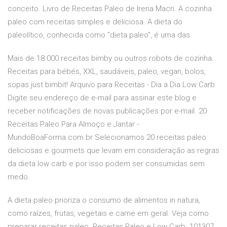
conceito. Livro de Receitas Paleo de Irena Macri. A cozinha
paleo com receitas simples e deliciosa. A dieta do
paleolítico, conhecida como "dieta paleo", é uma das
Mais de 18.000 receitas bimby ou outros robots de cozinha.
Receitas para bébés, XXL, saudáveis, paleo, vegan, bolos,
sopas just bimbit! Arquivo para Receitas - Dia a Dia Low Carb
Digite seu endereço de e-mail para assinar este blog e
receber notificações de novas publicações por e-mail. 20
Receitas Paleo Para Almoço e Jantar -
MundoBoaForma.com.br Selecionamos 20 receitas paleo
deliciosas e gourmets que levam em consideração as regras
da dieta low carb e por isso podem ser consumidas sem
medo.
A dieta paleo prioriza o consumo de alimentos in natura,
como raízes, frutas, vegetais e carne em geral. Veja como
preparar receitas paleo. Receitas Paleo e Low Carb. 101307