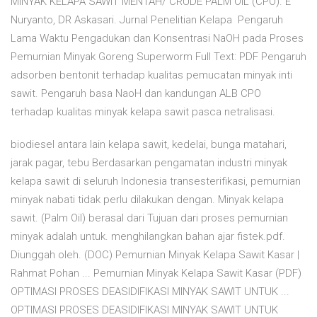
MINYAK KELAPA SAWIT MENTAH/ CRUDE PALM OIL (CPO). E
Nuryanto, DR Askasari. Jurnal Penelitian Kelapa Pengaruh
Lama Waktu Pengadukan dan Konsentrasi NaOH pada Proses
Pemurnian Minyak Goreng Superworm Full Text: PDF Pengaruh
adsorben bentonit terhadap kualitas pemucatan minyak inti
sawit. Pengaruh basa NaoH dan kandungan ALB CPO
terhadap kualitas minyak kelapa sawit pasca netralisasi.
biodiesel antara lain kelapa sawit, kedelai, bunga matahari,
jarak pagar, tebu Berdasarkan pengamatan industri minyak
kelapa sawit di seluruh Indonesia transesterifikasi, pemurnian
minyak nabati tidak perlu dilakukan dengan. Minyak kelapa
sawit. (Palm Oil) berasal dari Tujuan dari proses pemurnian
minyak adalah untuk. menghilangkan bahan ajar fistek.pdf.
Diunggah oleh. (DOC) Pemurnian Minyak Kelapa Sawit Kasar |
Rahmat Pohan ... Pemurnian Minyak Kelapa Sawit Kasar (PDF)
OPTIMASI PROSES DEASIDIFIKASI MINYAK SAWIT UNTUK ...
OPTIMASI PROSES DEASIDIFIKASI MINYAK SAWIT UNTUK